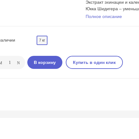
Экстракт эхинацеи и кал
Юкка Шидигера – уменьше
Полное описание
наличии
7 кг
В корзину
Купить в один клик