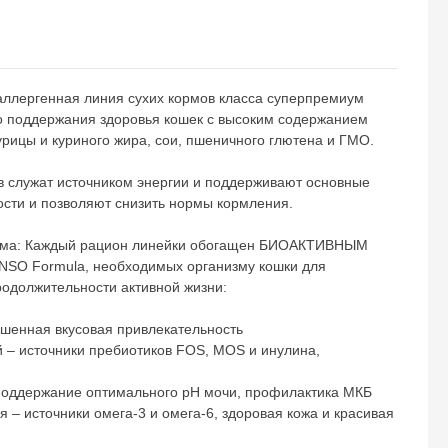
аллергенная линия сухих кормов класса суперпремиум
о поддержания здоровья кошек с высоким содержанием
урицы и куриного жира, сои, пшеничного глютена и ГМО.
 служат источником энергии и поддерживают основные
сти и позволяют снизить нормы кормления.
орма: Каждый рацион линейки обогащен БИОАКТИВНЫМ
NSO Formula, необходимых организму кошки для
родолжительности активной жизни:
шенная вкусовая привлекательность
 – источники пребиотиков FOS, MOS и инулина,
поддержание оптимального pH мочи, профилактика МКБ
 – источники омега-3 и омега-6, здоровая кожа и красивая