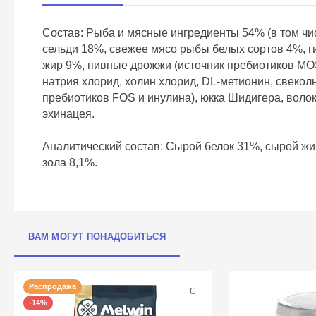
Состав: Рыба и мясные ингредиенты 54% (в том чи
сельди 18%, свежее мясо рыбы белых сортов 4%, ги
жир 9%, пивные дрожжи (источник пребиотиков MO
натрия хлорид, холин хлорид, DL-метионин, свеколь
пребиотиков FOS и инулина), юкка Шидигера, волок
эхинацея.
Аналитический состав: Сырой белок 31%, сырой жир
зола 8,1%.
ВАМ МОГУТ ПОНАДОБИТЬСЯ
Распродажа
-14%