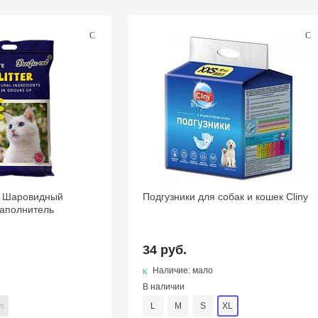
ter Шаровидный
Подгузники для собак и кошек Cliny
аполнитель
34 руб.
Наличие: мало
В наличии
л
L
M
S
XL