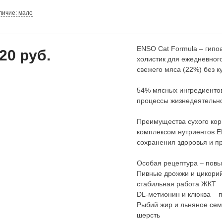
личие: мало
ENSO Cat Formula – гипо
20 руб.
холистик для ежедневног
свежего мяса (22%) без к
54% мясных ингредиентов
процессы жизнедеятельно
Преимущества сухого к
комплексом нутриентов E
сохранения здоровья и п
Особая рецептура – повы
Пивные дрожжи и цикорий
стабильная работа ЖКТ
DL-метионин и клюква – 
Рыбий жир и льняное семя
шерсть