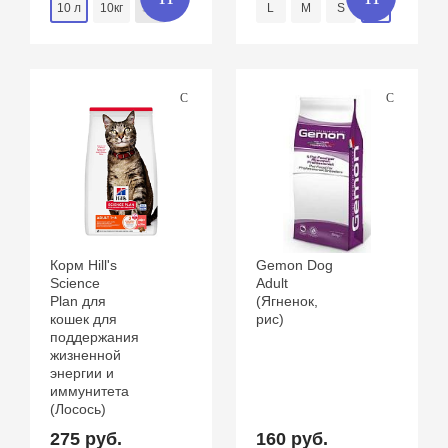
10 л
10кг
5 л
L
M
S
XL
Корм Hill's
Gemon Dog
Science
Adult
Plan для
(Ягненок,
кошек для
рис)
поддержания
жизненной
энергии и
иммунитета
(Лосось)
275 руб.
160 руб.