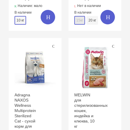
Наличие: мало
Нет в наличии
В наличии
В наличии
10 кг
15кг
20 кг
Adragna
MELWIN
NAXOS
для
Wellness
стерилизованных
Multiprotein
кошек,
Sterilized
индейка и
Cat - сухой
клюква, 10
корм для
кг