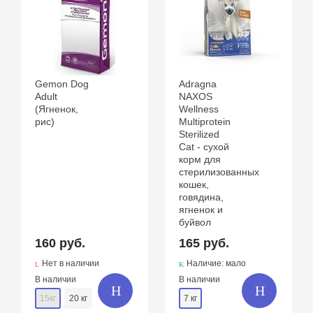
Gemon Dog
Adragna
Adult
NAXOS
(Ягненок,
Wellness
рис)
Multiprotein
Sterilized
Cat - сухой
корм для
стерилизованных
кошек,
говядина,
ягненок и
буйвол
160 руб.
165 руб.
Нет в наличии
Наличие: мало
В наличии
В наличии
15кг
20 кг
7 кг